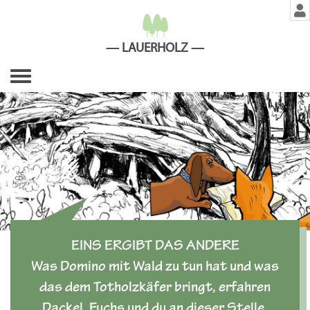
LAUERHOLZ
Toggle
navigation
EINS ERGIBT DAS ANDERE
Was Domino mit Wald zu tun hat und was
das dem Totholzkäfer bringt, erfahren
Dackel, Fuchs und du an dieser Stelle.